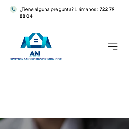
Saltar
al
¿Tiene alguna pregunta? Llámanos :
722 79
contenido
88 04